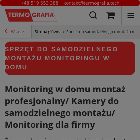
+48 519 653 388
|
kontakt@termografia.tech
Wstecz
Strona główna
Sprzęt do samodzielnego montażu mon
SPRZĘT DO SAMODZIELNEGO
MONTAŻU MONITORINGU W
DOMU
Monitoring w domu montaż
profesjonalny/ Kamery do
samodzielnego montażu/
Monitoring dla firmy