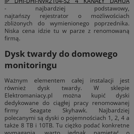
IP DHI-DHI-NVR2104-S2 4 KANAŁY DAHUA
- najbardziej podstawowy,
najtańszy rejestrator o możliwościach
zbliżonych do wymienionego poprzednika.
Niska cena idzie tu w parze z renomowaną
firmą.
Dysk twardy do domowego
monitoringu
Ważnym elementem całej instalacji jest
również dysk twardy. W sklepie
Elektromaniacy.pl można kupić dyski
dedykowane do ciągłej pracy renomowanej
firmy Seagate Skyhawk. Najbardziej
polecanymi są dyski o pojemnościach 1, 2, 4 a
także 8 TB i 10TB. Tu ciężko podać konkretne
wymagania, warto jednak pamiętać o