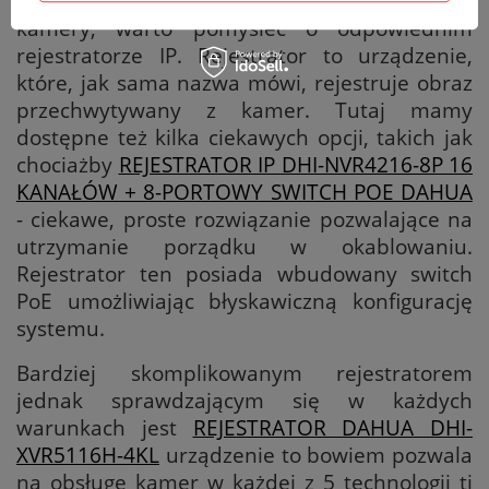
Po wybraniu spełniające nasze wymagania
kamery, warto pomyśleć o odpowiednim
rejestratorze IP. Rejestrator to urządzenie,
które, jak sama nazwa mówi, rejestruje obraz
przechwytywany z kamer. Tutaj mamy
dostępne też kilka ciekawych opcji, takich jak
chociażby
REJESTRATOR IP DHI-NVR4216-8P 16
KANAŁÓW + 8-PORTOWY SWITCH POE DAHUA
- ciekawe, proste rozwiązanie pozwalające na
utrzymanie porządku w okablowaniu.
Rejestrator ten posiada wbudowany switch
PoE umożliwiając błyskawiczną konfigurację
systemu.
Bardziej skomplikowanym rejestratorem
jednak sprawdzającym się w każdych
warunkach jest
REJESTRATOR DAHUA DHI-
XVR5116H-4KL
urządzenie to bowiem pozwala
na obsługę kamer w każdej z 5 technologii tj