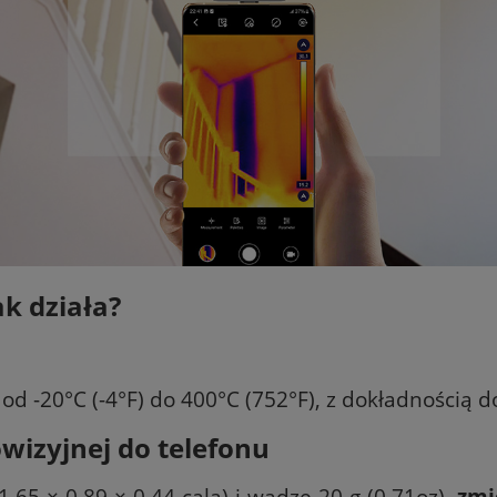
k działa?
-20°C (-4°F) do 400°C (752°F), z dokładnością do 
izyjnej do telefonu
65 × 0,89 × 0,44 cala) i wadze 20 g (0,71oz),
zmi