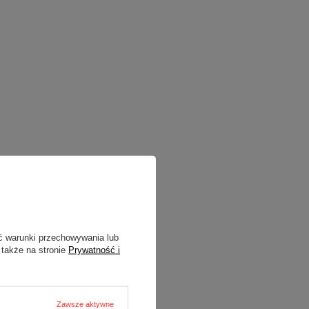
ć warunki przechowywania lub
 także na stronie
Prywatność i
Zawsze aktywne