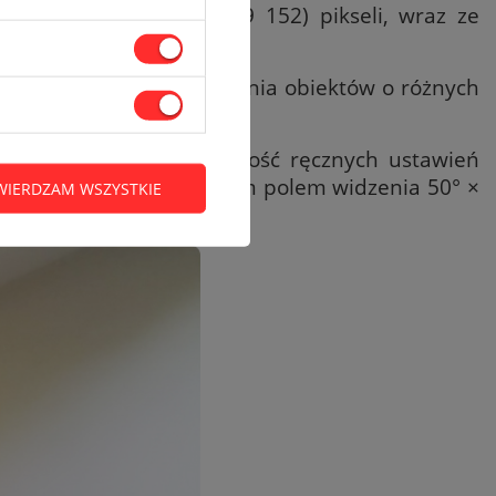
zielczości 256 x 192 (49 152) pikseli, wraz ze
ch zdolność do wykrywania obiektów o różnych
3,5mm oraz brak możliwość ręcznych ustawień
różnia się szerszym kątowym polem widzenia
50° ×
WIERDZAM WSZYSTKIE