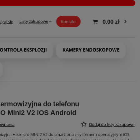
0,00 zł
Listy zakupowe
oguj się
Kontakt
ONTROLA EKSPLOZJI
KAMERY ENDOSKOPOWE
ermowizyjna do telefonu
O Mini2 V2 iOS Android
równania
Dodaj do listy zakupowej
zyjna Hikmicro MINI2 V2 do smartfona z systemem operacyjnym iOS