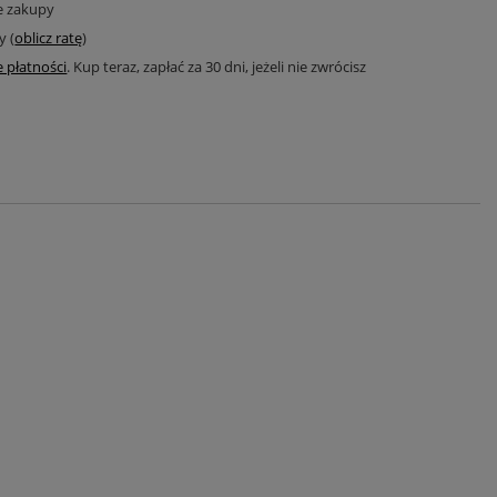
e zakupy
y (
oblicz ratę
)
 płatności
. Kup teraz, zapłać za 30 dni, jeżeli nie zwrócisz