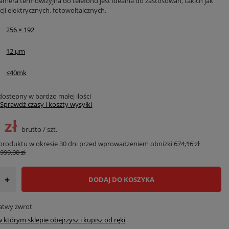
amera termowizyjna do telefonu jest idealna do zastosowań, takich jak
acji elektrycznych, fotowoltaicznych.
256 × 192
12 µm
≤40mk
ostępny w bardzo małej ilości
Sprawdź czasy i koszty wysyłki
 zł
brutto
/
szt.
 produktu w okresie 30 dni przed wprowadzeniem obniżki
674,16 zł
a
999,00 zł
DODAJ DO KOSZYKA
+
łatwy zwrot
 którym sklepie obejrzysz i kupisz od ręki