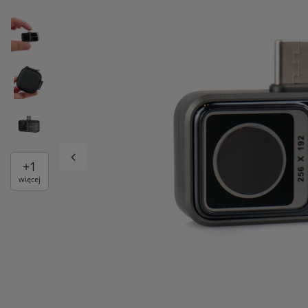
+
1
więcej