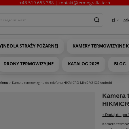
+48 519 653 388
|
kontakt@termografia.tech
Zal
zł
JNE DLA STRAŻY POŻARNEJ
KAMERY TERMOWIZYJNE K
DRONY TERMOWIZYJNE
KATALOG 2025
BLOG
efonu
Kamera termowizyjna do telefonu HIKMICRO Mini2 V2 iOS Android
Kamera t
HIKMICR
+ Dodaj do po
Kamera termowi