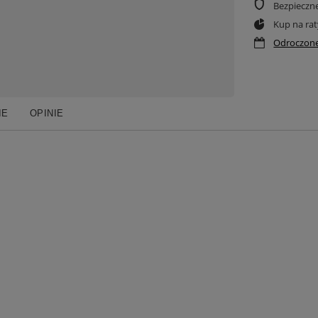
Bezpieczn
Kup na rat
Odroczone
IE
OPINIE