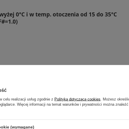
yżej 0°C i w temp. otoczenia od 15 do 35°C
F#=1.0)
d oraz iOS, złącze USB typu C
ość
w celu realizacji usług zgodnie z
Polityką dotyczącą cookies
. Możesz określi
eglądarce. Więcej informacji na temat warunków i prywatności można znaleźć
ini2 V2 Hikmicro
cookie (wymagane)