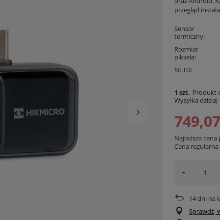
oraz Android. K
przegląd instal
Sensor
termiczny
Rozmiar
piksela
NETD
1 szt.
Produkt d
Wysyłka
dzisiaj
749,07
Najniższa cena
Cena regularn
-
14
dni na 
Sprawdź, w