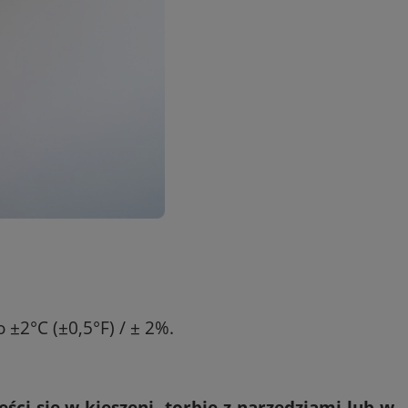
±2°C (±0,5°F) / ± 2%.
eści się w kieszeni, torbie z narzędziami lub w