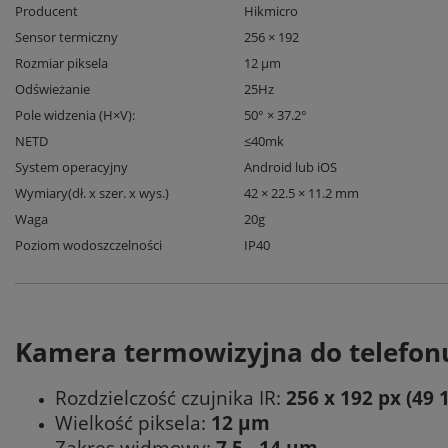
Producent
Hikmicro
Sensor termiczny
256 × 192
Rozmiar piksela
12 µm
Odświeżanie
25Hz
Pole widzenia (H×V):
50° × 37.2°
NETD
≤40mk
System operacyjny
Android lub iOS
Wymiary(dł. x szer. x wys.)
42 × 22.5 × 11.2 mm
Waga
20g
Poziom wodoszczelności
IP40
Kamera termowizyjna do telefon
Rozdzielczość czujnika IR:
256 x 192 px (49 1
Wielkość piksela:
12 μm
Zakres widmowy:
7.5 - 14 μm