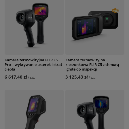
Kamera termowizyjna FLIR E5
Kamera termowizyjna
Pro – wykrywanie usterek i strat
kieszonkowa FLIR C5 z chmurą
ciepła
Ignite do inspekcji
6 617,40 zł
3 125,43 zł
/
szt.
/
szt.