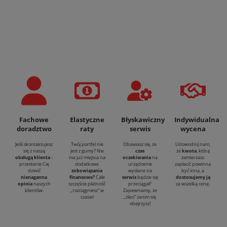
Fachowe
Elastyczne
Błyskawiczny
Indywidualna
doradztwo
raty
serwis
wycena
Jeśli skontaktujesz
Twój portfel nie
Obawiasz się, że
Udowodnij nam,
się z naszą
jest z gumy? Nie
czas
że
kwota
, którą
obsługą klienta
-
ma już miejsca na
oczekiwania
na
zamierzasz
przestanie Cię
dodatkowe
urządzenie
zapłacić powinna
dziwić
zobowiązania
wysłane na
być inna, a
nienaganna
finansowe?
Całe
serwis
będzie się
dostosujemy ją
opinia
naszych
szczęście płatność
przeciągał?
za wszelką cenę.
klientów.
„rozciągniesz” w
Zapewniamy, że
czasie!
„zleci” zanim się
obejrzysz!