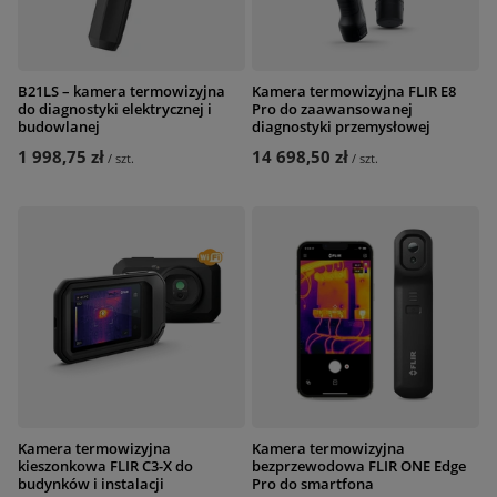
B21LS – kamera termowizyjna
Kamera termowizyjna FLIR E8
do diagnostyki elektrycznej i
Pro do zaawansowanej
budowlanej
diagnostyki przemysłowej
1 998,75 zł
14 698,50 zł
/
szt.
/
szt.
Kamera termowizyjna
Kamera termowizyjna
kieszonkowa FLIR C3-X do
bezprzewodowa FLIR ONE Edge
budynków i instalacji
Pro do smartfona