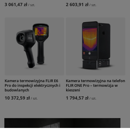
3 061,47 zł
2 603,91 zł
/
szt.
/
szt.
Kamera termowizyjna FLIR E6
Kamera termowizyjna na telefon
Pro do inspekcji elektrycznych i
FLIR ONE Pro – termowizja w
budowlanych
kieszeni
10 372,59 zł
1 794,57 zł
/
szt.
/
szt.