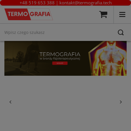
+48 519 653 388
|
kontakt@termografia.tech