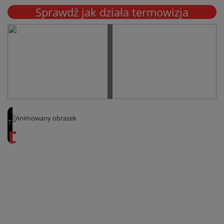
Sprawdź jak działa termowizja
TERMOGRAFIATECH
Dla
Elektronika
Kamera
termowizyjna
do
elektroniki
znajduje
swoje
zastosowanie