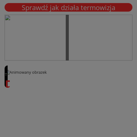
Sprawdź jak działa termowizja
TERMOGRAFIATECH
Dla
Elektronika
Kamera
termowizyjna
do
elektroniki
znajduje
swoje
zastosowanie