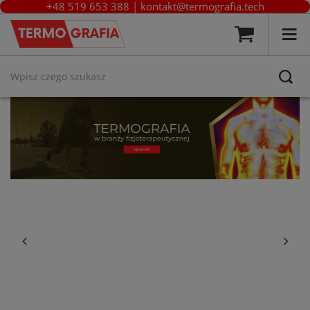
+48 519 653 388
|
kontakt@termografia.tech