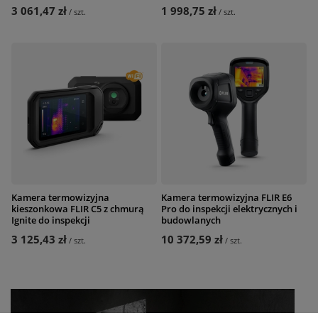
3 061,47 zł
1 998,75 zł
/
szt.
/
szt.
Kamera termowizyjna
Kamera termowizyjna FLIR E6
kieszonkowa FLIR C5 z chmurą
Pro do inspekcji elektrycznych i
Ignite do inspekcji
budowlanych
3 125,43 zł
10 372,59 zł
/
szt.
/
szt.