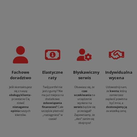
Fachowe
Elastyczne
Błyskawiczny
Indywidualna
doradztwo
raty
serwis
wycena
Jeśli skontaktujesz
Twój portfel nie
Obawiasz się, że
Udowodnij nam,
się z naszą
jest z gumy? Nie
czas
że
kwota
, którą
obsługą klienta
-
ma już miejsca na
oczekiwania
na
zamierzasz
przestanie Cię
dodatkowe
urządzenie
zapłacić powinna
dziwić
zobowiązania
wysłane na
być inna, a
nienaganna
finansowe?
Całe
serwis
będzie się
dostosujemy ją
opinia
naszych
szczęście płatność
przeciągał?
za wszelką cenę.
klientów.
„rozciągniesz” w
Zapewniamy, że
czasie!
„zleci” zanim się
obejrzysz!