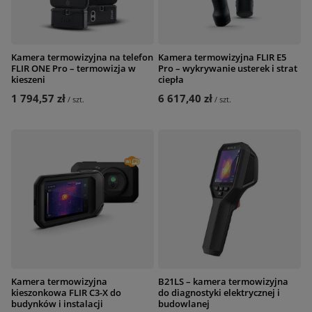
Kamera termowizyjna na telefon
Kamera termowizyjna FLIR E5
FLIR ONE Pro – termowizja w
Pro – wykrywanie usterek i strat
kieszeni
ciepła
1 794,57 zł
6 617,40 zł
/
szt.
/
szt.
Kamera termowizyjna
B21LS – kamera termowizyjna
kieszonkowa FLIR C3-X do
do diagnostyki elektrycznej i
budynków i instalacji
budowlanej