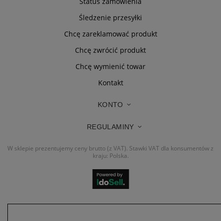
Status zamówienia
Śledzenie przesyłki
Chcę zareklamować produkt
Chcę zwrócić produkt
Chcę wymienić towar
Kontakt
KONTO
REGULAMINY
W sklepie prezentujemy ceny brutto (z VAT).
Stawki VAT dla konsumentów z
kraju:
Polska
.