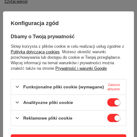
Czytaj więcej
Sortuj po cenie rosnąco
Konfiguracja zgód
Dbamy o Twoją prywatność
+ Dodaj do porównania
CHWILOWO NIEDOSTĘPNY
Sklep korzysta z plików cookie w celu realizacji usług zgodnie z
Polityką dotyczącą cookies
. Możesz określić warunki
przechowywania lub dostępu do cookie w Twojej przeglądarce.
Więcej informacji na temat warunków i prywatności można
znaleźć także na stronie
Prywatność i warunki Google
.
Zawsze
Funkcjonalne pliki cookie (wymagane)
aktywne
Analityczne pliki cookie
THERMALMASTER
Cena na telefon
Kamera termowizyjna do
inspekcji elektrycznej i HVAC -
Reklamowe pliki cookie
ThermalMaster THOR002