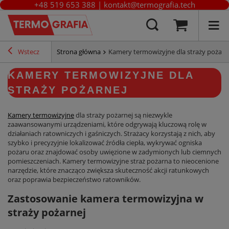
+48 519 653 388
|
kontakt@termografia.tech
Wstecz
Strona główna
Kamery termowizyjne dla straży pożarn
KAMERY TERMOWIZYJNE DLA
STRAŻY POŻARNEJ
Kamery termowizyjne
dla straży pożarnej są niezwykle
zaawansowanymi urządzeniami, które odgrywają kluczową rolę w
działaniach ratowniczych i gaśniczych. Strażacy korzystają z nich, aby
szybko i precyzyjnie lokalizować źródła ciepła, wykrywać ogniska
pożaru oraz znajdować osoby uwięzione w zadymionych lub ciemnych
pomieszczeniach. Kamery termowizyjne straż pożarna to nieocenione
narzędzie, które znacząco zwiększa skuteczność akcji ratunkowych
oraz poprawia bezpieczeństwo ratowników.
Zastosowanie kamera termowizyjna w
straży pożarnej