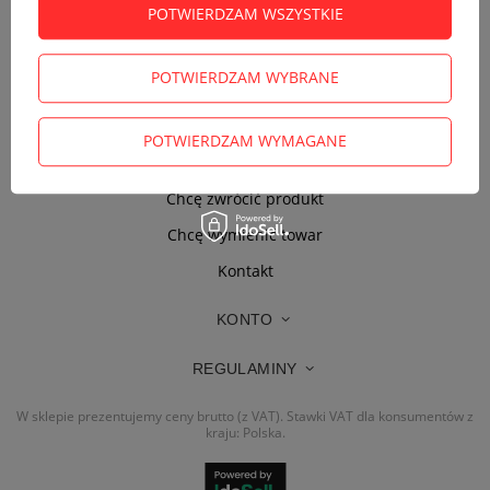
POTWIERDZAM WSZYSTKIE
ZAMÓWIENIA
POTWIERDZAM WYBRANE
Status zamówienia
Śledzenie przesyłki
POTWIERDZAM WYMAGANE
Chcę zareklamować produkt
Chcę zwrócić produkt
Chcę wymienić towar
Kontakt
KONTO
REGULAMINY
W sklepie prezentujemy ceny brutto (z VAT).
Stawki VAT dla konsumentów z
kraju:
Polska
.