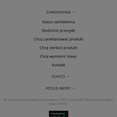
ZAMÓWIENIA
Status zamówienia
Śledzenie przesyłki
Chcę zareklamować produkt
Chcę zwrócić produkt
Chcę wymienić towar
Kontakt
KONTO
REGULAMINY
W sklepie prezentujemy ceny brutto (z VAT).
Stawki VAT dla konsumentów z
kraju:
Polska
.