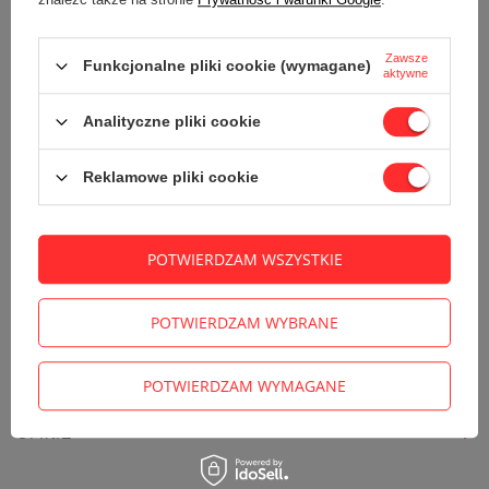
POWIADOM MNIE O DOSTĘPNOŚCI PRODUKTU
Zawsze
Funkcjonalne pliki cookie (wymagane)
aktywne
14
dni na łatwy zwrot
Ten produkt nie jest dostępny w sklepie stacjonarnym
Analityczne pliki cookie
Bezpieczne zakupy
Kup na raty (
oblicz ratę
)
Reklamowe pliki cookie
Odroczone płatności
. Kup teraz, zapłać za 30 dni, jeżeli nie
zwrócisz
POTWIERDZAM WSZYSTKIE
SZCZEGÓŁOWE INFORMACJE
POTWIERDZAM WYBRANE
ZADAJ PYTANIE
POTWIERDZAM WYMAGANE
OPINIE