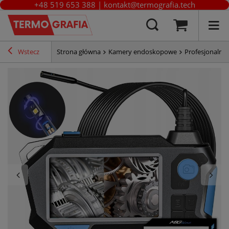
+48 519 653 388
|
kontakt@termografia.tech
Wstecz
Strona główna
Kamery endoskopowe
Profesjonaln