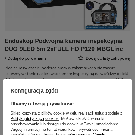
Endoskop Podwójna kamera inspekcyjna
DUO 9LED 5m 2xFULL HD P120 MBGLine
+ Dodaj do porównania
Dodaj do listy zakupowej
Idealne rozwiązanie, podczas pracy w zakamarkach nie zawsze
jesteśmy w stanie nakierować kamerę inspekcyjną na właściwy obiekt.
W takich sytuacjach idealnie sprawdzi się nowa wersja kamery MBG
LINE, która posiada dwa obiektywy.
Konfiguracja zgód
Produkt niedostępny
Dbamy o Twoją prywatność
898,99 zł
brutto
/
szt.
Sklep korzysta z plików cookie w celu realizacji usług zgodnie z
Polityką dotyczącą cookies
. Możesz określić warunki
przechowywania lub dostępu do cookie w Twojej przeglądarce.
-
DODAJ DO KOSZYKA
+
Więcej informacji na temat warunków i prywatności można
znaleźć także na stronie
Prywatność i warunki Google
.