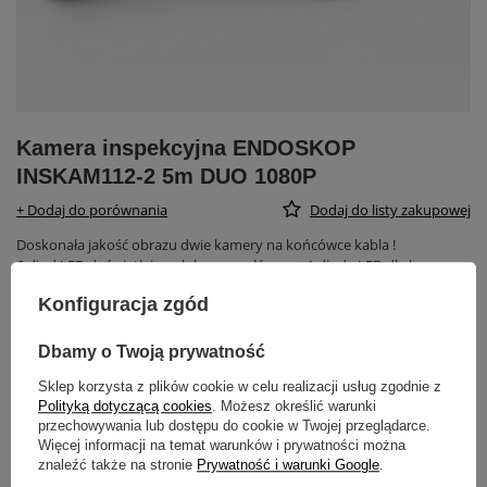
Kamera inspekcyjna ENDOSKOP
INSKAM112-2 5m DUO 1080P
+ Dodaj do porównania
Dodaj do listy zakupowej
Doskonała jakość obrazu dwie kamery na końcówce kabla !
6 diod LED doświetlających kamerę główną + 1 dioda LED dla kamery
bocznej
Konfiguracja zgód
2 szt.
Produkt dostępny w bardzo małej ilości
Wysyłka
w poniedziałek
Sprawdź czasy i koszty wysyłki
Dbamy o Twoją prywatność
489,00 zł
Sklep korzysta z plików cookie w celu realizacji usług zgodnie z
brutto
/
szt.
Polityką dotyczącą cookies
. Możesz określić warunki
przechowywania lub dostępu do cookie w Twojej przeglądarce.
Więcej informacji na temat warunków i prywatności można
-
DODAJ DO KOSZYKA
+
znaleźć także na stronie
Prywatność i warunki Google
.