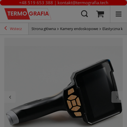
+48 519 653 388
|
kontakt@termografia.tech
Wstecz
Strona główna
Kamery endoskopowe
Elastyczna k