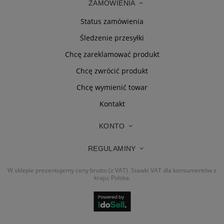
ZAMÓWIENIA
Status zamówienia
Śledzenie przesyłki
Chcę zareklamować produkt
Chcę zwrócić produkt
Chcę wymienić towar
Kontakt
KONTO
REGULAMINY
W sklepie prezentujemy ceny brutto (z VAT).
Stawki VAT dla konsumentów z
kraju:
Polska
.