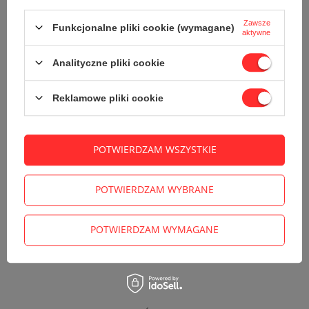
14
dni na łatwy zwrot
Zawsze
Funkcjonalne pliki cookie (wymagane)
aktywne
Sprawdź, w którym sklepie obejrzysz i kupisz od ręki
Bezpieczne zakupy
Analityczne pliki cookie
Kup na raty (
oblicz ratę
)
Odroczone płatności
. Kup teraz, zapłać za 30 dni, jeżeli nie
Reklamowe pliki cookie
zwrócisz
POTWIERDZAM WSZYSTKIE
SZCZEGÓŁOWE INFORMACJE
POTWIERDZAM WYBRANE
ZADAJ PYTANIE
POTWIERDZAM WYMAGANE
OPINIE